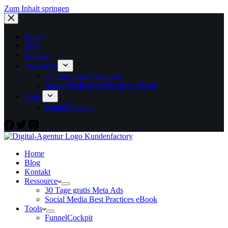
Zum Inhalt springen
Home
Blog
Kontakt
Ressource
30 Tage gratis Meta Ads
Social Media Best Practices eBook
Tools
FunnelCockpit
Home
Blog
Kontakt
Ressource
30 Tage gratis Meta Ads
Social Media Best Practices eBook
Tools
FunnelCockpit