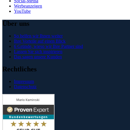
Social-Media
Werbeanzeigen
YouTube
Über uns
So helfen wir Ihnen weiter
Ihre Vorteile auf einen Blick
6 Gründe, wieso wir Ihre Partner sind
Lassen Sie sich inspirieren
Das sagen unsere Kunden
Rechtliches
Impressum
Datenschutz